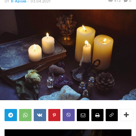
413
0
От
Х-Архив
-
03.04.2021