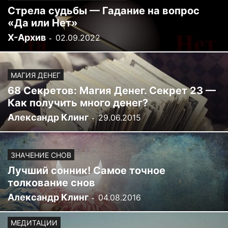
Стрела судьбы — Гадание на вопрос
«Да или Нет»
Х-Архив
02.09.2022
-
МАГИЯ ДЕНЕГ
68 Секретов: Магия Денег. Секрет 23 —
Как получить много денег?
Александр Клинг
29.06.2015
-
ЗНАЧЕНИЕ СНОВ
Лучший сонник! Самое точное
толкование снов
Александр Клинг
04.08.2016
-
МЕДИТАЦИИ