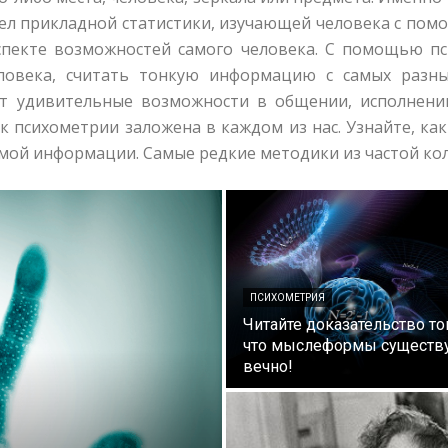
здел прикладной статистики, изучающей человека с по
пекте возможностей самого человека. С помощью п
человека, считать тонкую информацию с самых разн
ет удивительные возможности в общении, исполнени
к психометрии заложена в каждом из нас. Узнайте, ка
ой информации. Самые редкие методики из частой колл
ПСИХОМЕТРИЯ
Читайте доказательство то
что мыслеформы существ
вечно!