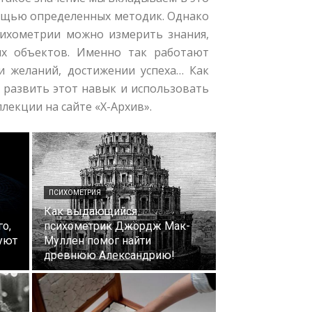
мощью определенных методик. Однако
сихометрии можно измерить знания,
ых объектов. Именно так работают
и желаний, достижении успеха… Как
к развить этот навык и использовать
екции на сайте «Х-Архив».
ПСИХОМЕТРИЯ
Как выдающийся
го,
психометрик Джордж Мак-
уют
Муллен помог найти
древнюю Александрию!