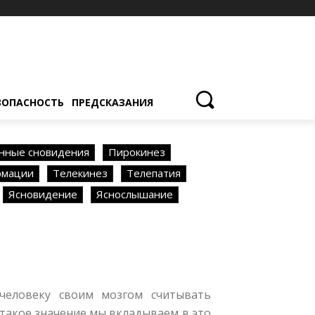
ЗОПАСНОСТЬ
ПРЕДСКАЗАНИЯ
нные сновидения
Пирокинез
рмации
Телекинез
Телепатия
Ясновидение
Яснослышание
 человеку своим мозгом считывать
 такое значение мы вкладываем в это