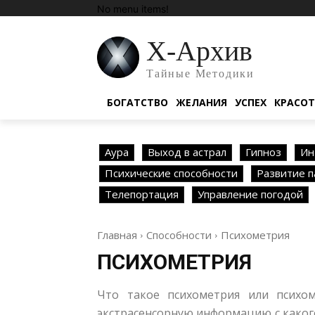
No menu items!
Х-Архив
Тайные Методики
БОГАТСТВО
ЖЕЛАНИЯ
УСПЕХ
КРАСО
Аура
Выход в астрал
Гипноз
Ин
Психические способности
Развитие п
Телепортация
Управление погодой
Главная
Способности
Психометрия
ПСИХОМЕТРИЯ
Что такое психометрия или психом
экстрасенсорную информацию с какого