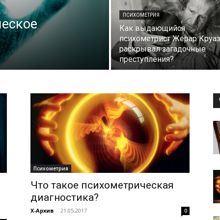
ПСИХОМЕТРИЯ
ческое
Как выдающийся
психометрист Жерар Круа
раскрывал загадочные
преступления?
Психометрия
Что такое психометрическая
диагностика?
Х-Архив
-
21.05.2017
0