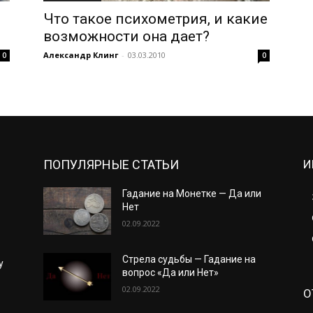
Что такое психометрия, и какие
возможности она дает?
Александр Клинг
-
03.03.2010
0
0
ПОПУЛЯРНЫЕ СТАТЬИ
И
Гадание на Монетке — Да или
Нет
02.09.2022
Стрела судьбы — Гадание на
у
вопрос «Да или Нет»
02.09.2022
О