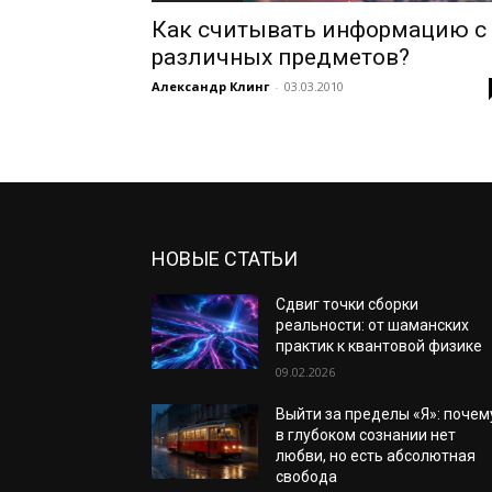
Как считывать информацию с
различных предметов?
Александр Клинг
-
03.03.2010
НОВЫЕ СТАТЬИ
Сдвиг точки сборки
реальности: от шаманских
практик к квантовой физике
09.02.2026
Выйти за пределы «Я»: почем
в глубоком сознании нет
любви, но есть абсолютная
свобода