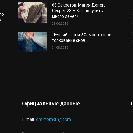
68 Секретов: Магия Денег.
Секрет 23 — Как получить
го
много денег?
»
29.06.2015
Лучший сонник! Самое точное
толкование снов
04.08.2016
о
Официальные данные
E-mail:
om@omkling.com