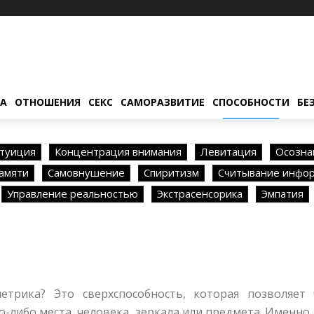
ТА
ОТНОШЕНИЯ
СЕКС
САМОРАЗВИТИЕ
СПОСОБНОСТИ
БЕ
туиция
Концентрация внимания
Левитация
Осозна
амяти
Самовнушение
Спиритизм
Считывание инфо
Управление реальностью
Экстрасенсорика
Эмпатия
етрика? Это сверхспособность, которая позволяет
-либо места, человека, зеркала или предмета. Именно