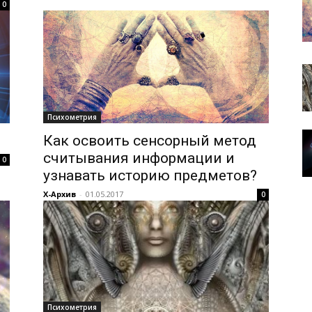
0
Психометрия
Как освоить сенсорный метод
считывания информации и
0
узнавать историю предметов?
Х-Архив
-
01.05.2017
0
Психометрия