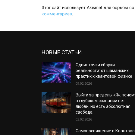
Этот сайт использует Akismet для борьбы с
комментариев
.
НОВЫЕ СТАТЬИ
Сдвиг точки сборки
реальности: от шаманских
практик к квантовой физике
09.02.2026
Выйти за пределы «Я»: почем
в глубоком сознании нет
любви, но есть абсолютная
свобода
03.02.2026
Самопосвящение в Квантово