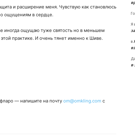
в
ащита и расширение меня. Чувствую как становлюсь
Го
 по ощущениям в сердце.
Я
ве иногда ощущаю туже святость но в меньшем
з
этой практике. И очень тянет именно к Шиве.
в
в
Д
в
рфларо — напишите на почту
om@omkling.com
с