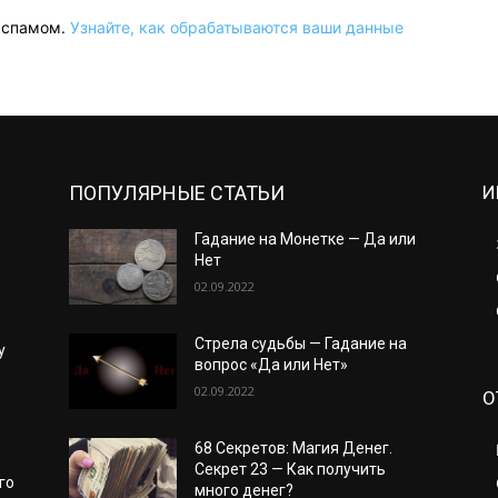
о спамом.
Узнайте, как обрабатываются ваши данные
ПОПУЛЯРНЫЕ СТАТЬИ
И
Гадание на Монетке — Да или
Нет
02.09.2022
Стрела судьбы — Гадание на
у
вопрос «Да или Нет»
02.09.2022
О
68 Секретов: Магия Денег.
Секрет 23 — Как получить
го
много денег?