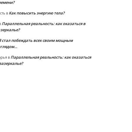
ремени?
Как повысить энергию тела?
сть
в
Параллельная реальность: как оказаться в
в
азеркалье?
Я стал побеждать всех своим мощным
зглядом…
Параллельная реальность: как оказаться
арья
в
 зазеркалье?