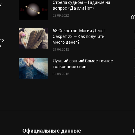
Стрела судьбы — Гадание на
у
вопрос «Да или Нет»
02.09.2022
О
68 Секретов: Магия Денег.
Секрет 23 — Как получить
го
много денег?
»
29.06.2015
Лучший сонник! Самое точное
толкование снов
04.08.2016
о
Официальные данные