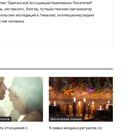
Член "Британской Ассоциации Креативных Писателей"
ь, экстрасенс, блогер, путешественник (организатор
ельских экспедиций в Гималаи), коллекционер редких
стей человека.
полов
Магические знания
ть отношения с
9 самых мощных ритуалов со