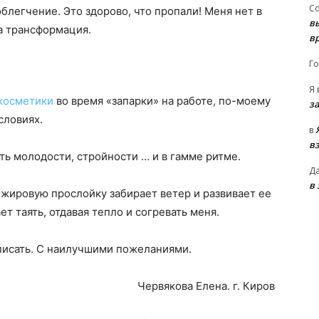
С
блегчение. Это здорово, что пропали! Меня нет в
в
а трансформация.
в
Го
Я
косметики
во время «запарки» на работе, по-моему
з
словиях.
в
в
ть молодости, стройности … и в гамме ритме.
Д
в
 жировую прослойку забирает ветер и развивает ее
ет таять, отдавая тепло и согревать меня.
писать. С наилучшими пожеланиями.
Червякова Елена. г. Киров