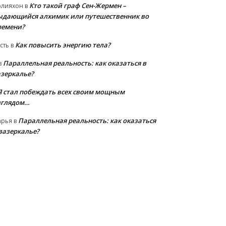
Кто такой граф Сен-Жермен –
олияхон
в
ыдающийся алхимик или путешественник во
ремени?
Как повысить энергию тела?
сть
в
Параллельная реальность: как оказаться в
в
азеркалье?
Я стал побеждать всех своим мощным
зглядом…
Параллельная реальность: как оказаться
арья
в
 зазеркалье?