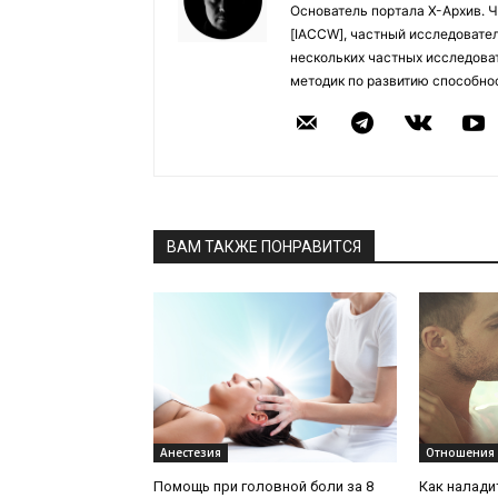
Основатель портала Х-Архив. 
[IACCW], частный исследовател
нескольких частных исследоват
методик по развитию способно
ВАМ ТАКЖЕ ПОНРАВИТСЯ
Анестезия
Отношения 
Помощь при головной боли за 8
Как налади