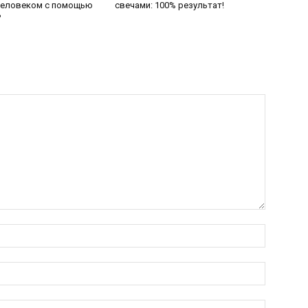
еловеком с помощью
свечами: 100% результат!
?
Имя:
Электро
почта:
Сайт: