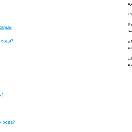
в
Го
Я
кармы
з
 рода?
в
в
Д
в
у?
у рода?