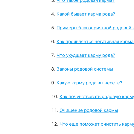
Что такое родовая карма?
Какой бывает карма рода?
Примеры благоприятной родовой 
Как проявляется негативная карма
Что ухудшает карму рода?
Законы родовой системы
Какую карму рода вы несете?
Как почувствовать родовую карм
Очищение родовой кармы
Что еще поможет очистить карм