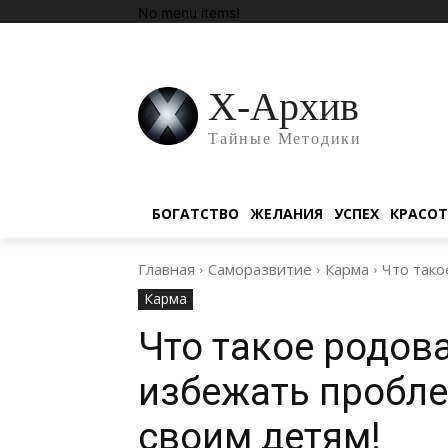
No menu items!
Х-Архив
Тайные Методики
БОГАТСТВО
ЖЕЛАНИЯ
УСПЕХ
КРАСО
Главная
Саморазвитие
Карма
Что тако
Карма
Что такое родов
избежать пробле
своим детям!