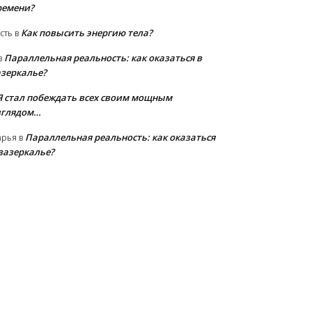
ремени?
Как повысить энергию тела?
сть
в
Параллельная реальность: как оказаться в
в
азеркалье?
Я стал побеждать всех своим мощным
зглядом…
Параллельная реальность: как оказаться
арья
в
 зазеркалье?