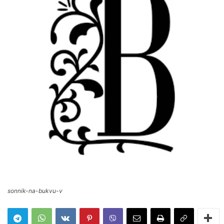
sonnik-na-bukvu-v