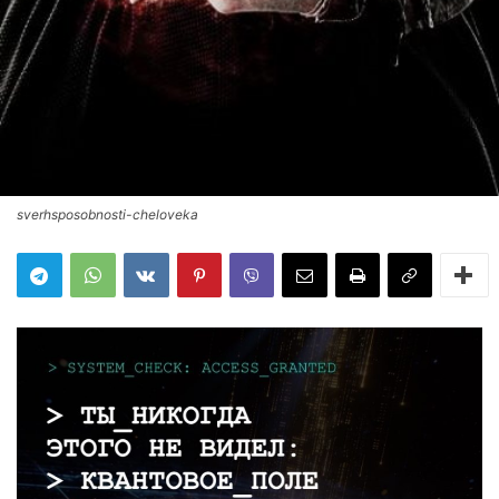
sverhsposobnosti-cheloveka