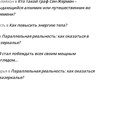
Кто такой граф Сен-Жермен –
олияхон
в
ыдающийся алхимик или путешественник во
ремени?
Как повысить энергию тела?
сть
в
Параллельная реальность: как оказаться в
в
азеркалье?
Я стал побеждать всех своим мощным
зглядом…
Параллельная реальность: как оказаться
арья
в
 зазеркалье?