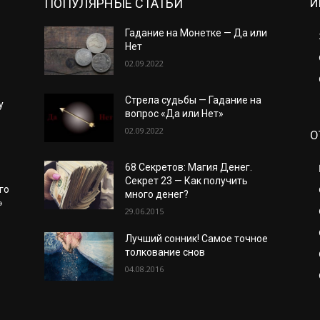
ПОПУЛЯРНЫЕ СТАТЬИ
И
Гадание на Монетке — Да или
Нет
02.09.2022
Стрела судьбы — Гадание на
у
вопрос «Да или Нет»
02.09.2022
О
68 Секретов: Магия Денег.
Секрет 23 — Как получить
го
много денег?
»
29.06.2015
Лучший сонник! Самое точное
толкование снов
04.08.2016
о