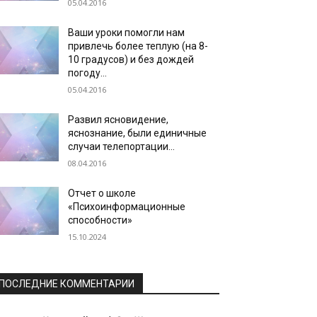
05.04.2016
Ваши уроки помогли нам
привлечь более теплую (на 8-
10 градусов) и без дождей
погоду…
05.04.2016
Развил ясновидение,
яснознание, были единичные
случаи телепортации…
08.04.2016
Отчет о школе
«Психоинформационные
способности»
15.10.2024
ПОСЛЕДНИЕ КОММЕНТАРИИ