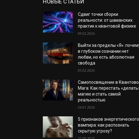
НОВЫЕ СТАТЬИ
Сдвиг точки сборки
реальности: от шаманских
практик к квантовой физике
09.02.2026
Выйти за пределы «Я»: почем
в глубоком сознании нет
любви, но есть абсолютная
свобода
03.02.2026
Самопосвящение в Квантово
Мага: Как перестать «делать
магию и стать самой
реальностью
26.01.2026
5 признаков энергетическог
вампира: как распознать
скрытую угрозу?
22.09.2025