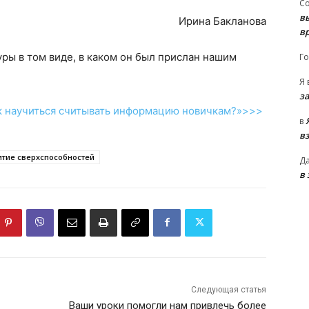
С
в
Ирина Бакланова
в
уры в том виде, в каком он был прислан нашим
Го
Я
з
к научиться считывать информацию новичкам?»>>>
в
в
итие сверхспособностей
Д
в
Следующая статья
Ваши уроки помогли нам привлечь более