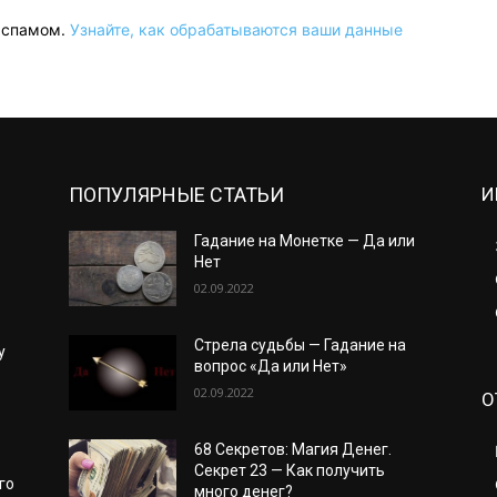
о спамом.
Узнайте, как обрабатываются ваши данные
ПОПУЛЯРНЫЕ СТАТЬИ
И
Гадание на Монетке — Да или
Нет
02.09.2022
Стрела судьбы — Гадание на
у
вопрос «Да или Нет»
02.09.2022
О
68 Секретов: Магия Денег.
Секрет 23 — Как получить
го
много денег?