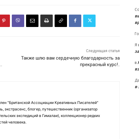
С
в
в
Го
Я
з
Следующая статья
Также шлю вам сердечную благодарность за
в
…
прекрасный курс!..
в
Д
в
Член "Британской Ассоциации Креативных Писателей"
ь, экстрасенс, блогер, путешественник (организатор
ельских экспедиций в Гималаи), коллекционер редких
стей человека.