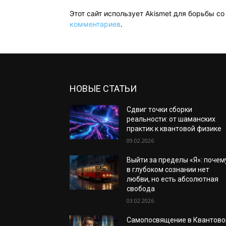
Этот сайт использует Akismet для борьбы с
комментариев
.
НОВЫЕ СТАТЬИ
Сдвиг точки сборки
реальности: от шаманских
практик к квантовой физике
09.02.2026
Выйти за пределы «Я»: почем
в глубоком сознании нет
любви, но есть абсолютная
свобода
03.02.2026
Самопосвящение в Квантово