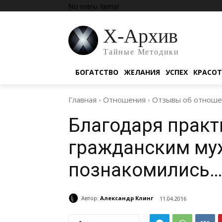
No menu items!
Х-Архив
Тайные Методики
БОГАТСТВО
ЖЕЛАНИЯ
УСПЕХ
КРАСО
Главная
Отношения
Отзывы об отноше
Благодаря практ
гражданским муж
познакомились
Автор:
Александр Клинг
11.04.2016