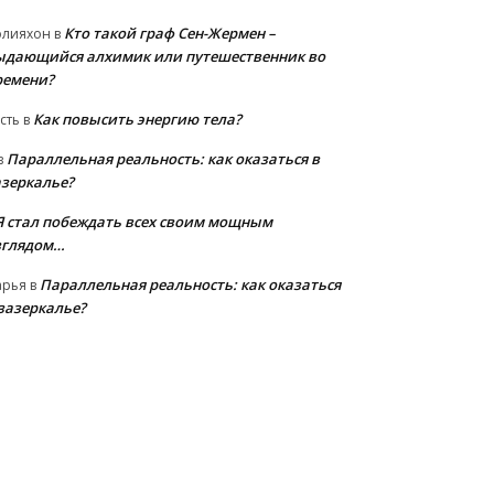
Кто такой граф Сен-Жермен –
олияхон
в
ыдающийся алхимик или путешественник во
ремени?
Как повысить энергию тела?
сть
в
Параллельная реальность: как оказаться в
в
азеркалье?
Я стал побеждать всех своим мощным
зглядом…
Параллельная реальность: как оказаться
арья
в
 зазеркалье?