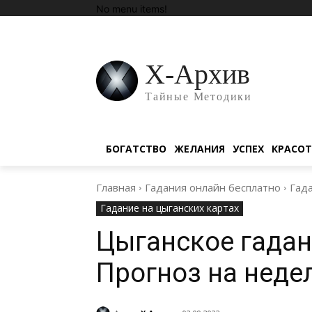
No menu items!
Х-Архив
Тайные Методики
БОГАТСТВО
ЖЕЛАНИЯ
УСПЕХ
КРАСО
Главная
Гадания онлайн бесплатно
Гада
Гадание на цыганских картах
Цыганское гадан
Прогноз на недел