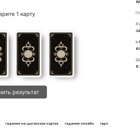
в
Го
ерите 1 карту
Я
з
в
в
Д
в
ить результат
гадание на цыганских картах
гадания онлайн
таро