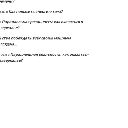
ремени?
Как повысить энергию тела?
сть
в
Параллельная реальность: как оказаться в
в
азеркалье?
Я стал побеждать всех своим мощным
зглядом…
Параллельная реальность: как оказаться
арья
в
 зазеркалье?