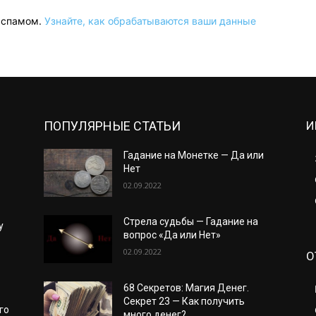
о спамом.
Узнайте, как обрабатываются ваши данные
ПОПУЛЯРНЫЕ СТАТЬИ
И
Гадание на Монетке — Да или
Нет
02.09.2022
Стрела судьбы — Гадание на
у
вопрос «Да или Нет»
02.09.2022
О
68 Секретов: Магия Денег.
Секрет 23 — Как получить
го
много денег?