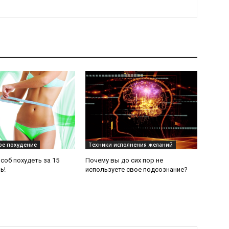
е похудение
Техники исполнения желаний
соб похудеть за 15
Почему вы до сих пор не
ь!
используете свое подсознание?