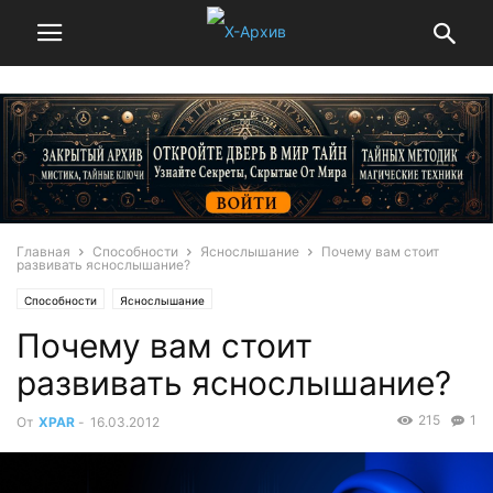
Главная
Способности
Яснослышание
Почему вам стоит
развивать яснослышание?
Способности
Яснослышание
Почему вам стоит
развивать яснослышание?
215
1
От
XPAR
-
16.03.2012