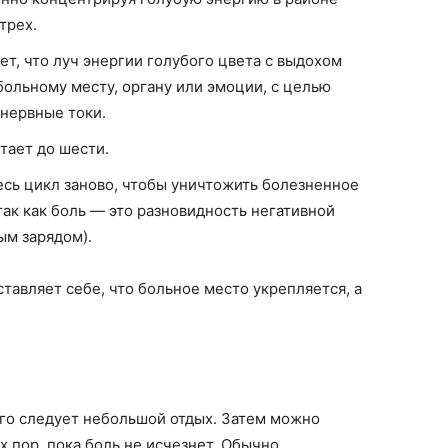
 трех.
т, что луч энергии голубого цвета с выдохом
больному месту, органу или эмоции, с целью
 нервные токи.
тает до шести.
есь цикл заново, чтобы уничтожить болезненное
так как боль — это разновидность негативной
ым зарядом).
тавляет себе, что больное место укрепляется, а
его следует небольшой отдых. Затем можно
х пор, пока боль не исчезнет. Обычно