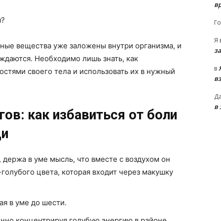
в
я?
Го
Я
бные вещества уже заложены внутри организма, и
з
ждаются. Необходимо лишь знать, как
в
стями своего тела и использовать их в нужный
в
Д
в
гов: как избавиться от боли
щи
 держа в уме мысль, что вместе с воздухом он
голубого цвета, которая входит через макушку
ая в уме до шести.
нно концентрируя голубую энергию в районе