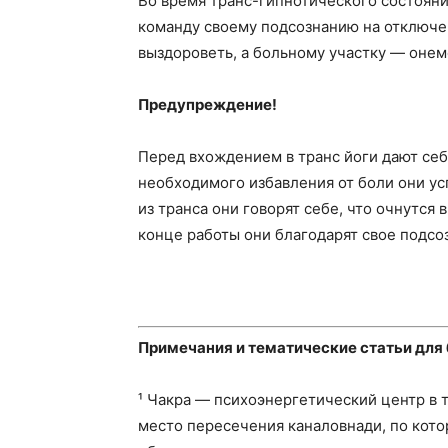
Во время транс-гипнотического состояни
команду своему подсознанию на отключе
выздороветь, а больному участку — онем
Предупреждение!
Перед вхождением в транс йоги дают се
необходимого избавления от боли они ус
из транса они говорят себе, что очнутся
конце работы они благодарят свое подсоз
Примечания и тематические статьи для
¹ Чакра — психоэнергетический центр в
место пересечения каналовнади, по кото