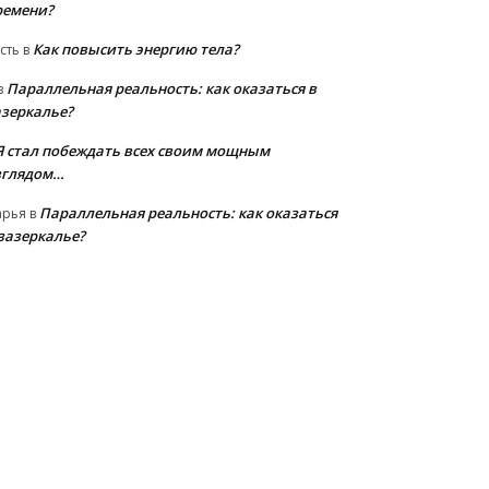
ремени?
Как повысить энергию тела?
сть
в
Параллельная реальность: как оказаться в
в
азеркалье?
Я стал побеждать всех своим мощным
зглядом…
Параллельная реальность: как оказаться
арья
в
 зазеркалье?