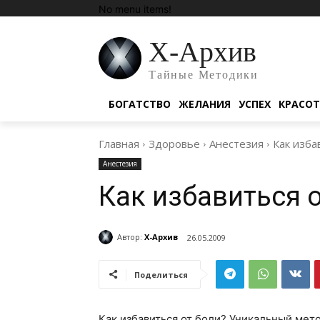
No menu items!
Х-Архив
Тайные Методики
БОГАТСТВО
ЖЕЛАНИЯ
УСПЕХ
КРАСО
Главная
Здоровье
Анестезия
Как изба
Анестезия
Как избавиться о
Автор:
Х-Архив
26.05.2009
Поделиться
Как избавиться от боли? Уникальный мето