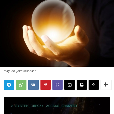
mify-ob-jekstrasensah