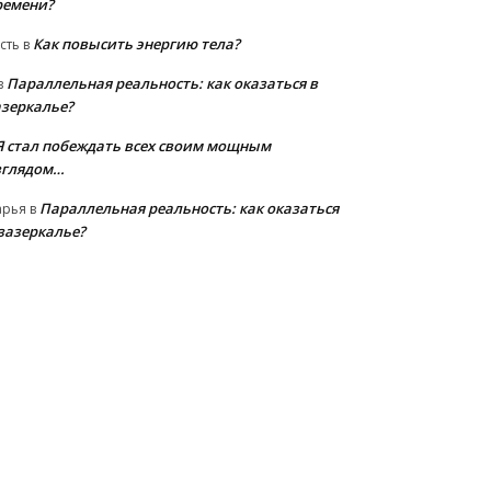
ремени?
Как повысить энергию тела?
сть
в
Параллельная реальность: как оказаться в
в
азеркалье?
Я стал побеждать всех своим мощным
зглядом…
Параллельная реальность: как оказаться
арья
в
 зазеркалье?