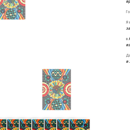
в
Го
Я
з
в
в
Д
в