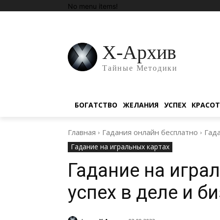
No menu items!
Х-Архив
Тайные Методики
БОГАТСТВО
ЖЕЛАНИЯ
УСПЕХ
КРАСО
Главная
Гадания онлайн бесплатно
Гада
Гадание на игральных картах
Гадание на игра
успех в деле и б