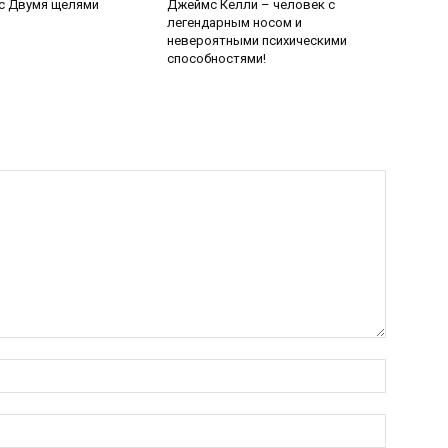
с Двумя щелями
Джеймс Келли – человек с
легендарным носом и
невероятными психическими
способностями!
Имя:
Электро
почта: