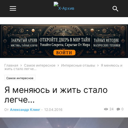
Главная
Самое интересное
Интересные отзывы
Я меняюсь и
жить стало легче…
Самое интересное
Я меняюсь и жить стало
легче…
24
0
От
Александр Клинг
-
12.04.2016