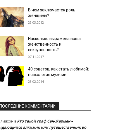
В чем заключается роль
женщины?
29.03.2012
Насколько выражена ваша
женственность и
сексуальность?
07.11.2017
40 советов, как стать любимой:
психология мужчин
28.02.2014
ПОСЛЕДНИЕ КОММЕНТАРИИ
Кто такой граф Сен-Жермен –
олияхон
в
ыдающийся алхимик или путешественник во