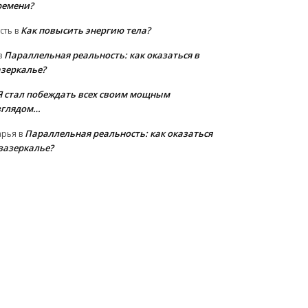
ремени?
Как повысить энергию тела?
сть
в
Параллельная реальность: как оказаться в
в
азеркалье?
Я стал побеждать всех своим мощным
зглядом…
Параллельная реальность: как оказаться
арья
в
 зазеркалье?