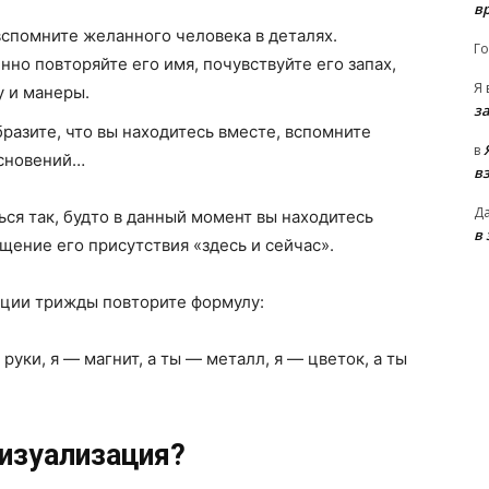
в
вспомните желанного человека в деталях.
Го
нно повторяйте его имя, почувствуйте его запах,
Я
у и манеры.
з
бразите, что вы находитесь вместе, вспомните
в
основений…
в
Д
ся так, будто в данный момент вы находитесь
в
щение его присутствия «здесь и сейчас».
ации трижды повторите формулу:
руки, я — магнит, а ты — металл, я — цветок, а ты
визуализация?