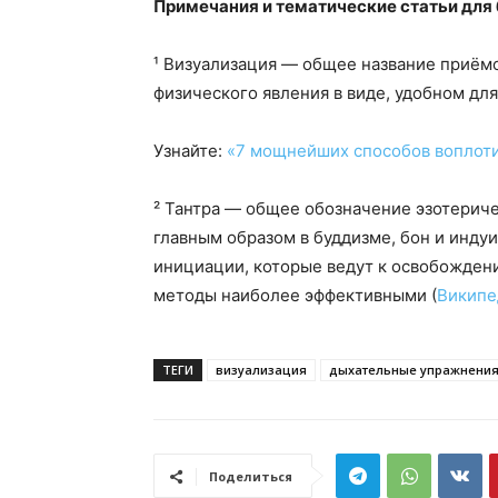
Примечания и тематические статьи для
¹ Визуализация — общее название приём
физического явления в виде, удобном для
Узнайте:
«7 мощнейших способов воплоти
² Тантра — общее обозначение эзотерич
главным образом в буддизме, бон и инду
инициации, которые ведут к освобожден
методы наиболее эффективными (
Википе
ТЕГИ
визуализация
дыхательные упражнени
Поделиться