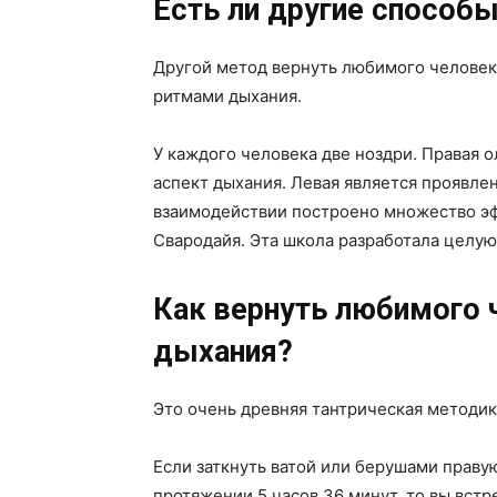
Есть ли другие способы
Другой метод вернуть любимого человека
ритмами дыхания.
У каждого человека две ноздри. Правая
аспект дыхания. Левая является проявлен
взаимодействии построено множество э
Свародайя. Эта школа разработала целую
Как вернуть любимого
дыхания?
Это очень древняя тантрическая методи
Если заткнуть ватой или берушами праву
протяжении 5 часов 36 минут, то вы встр