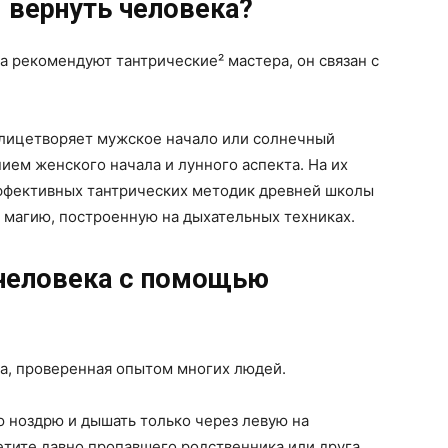
 вернуть человека?
 рекомендуют тантрические² мастера, он связан с
 олицетворяет мужское начало или солнечный
ием женского начала и лунного аспекта. На их
ффективных тантрических методик древней школы
 магию, построенную на дыхательных техниках.
 человека с помощью
ка, проверенная опытом многих людей.
ю ноздрю и дышать только через левую на
етите давно пропавшего родственника или друга.