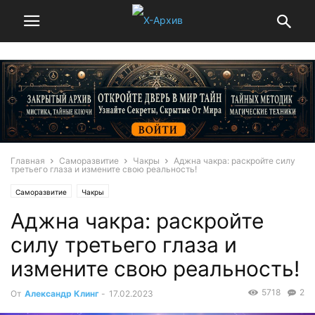
Главная
Саморазвитие
Чакры
Аджна чакра: раскройте силу
третьего глаза и измените свою реальность!
Саморазвитие
Чакры
Аджна чакра: раскройте
силу третьего глаза и
измените свою реальность!
5718
2
От
Александр Клинг
-
17.02.2023