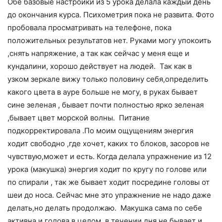
Обе базовые настройки из 5 урока делала каждый день
до окончания курса. Психометрия пока не развита. Фото
пробовала просматривать на телефоне, пока
положительных результатов нет. Руками могу упокоить
,снять напряжение, а так как сейчас у меня еще и
кундалини, хорошо действует на людей. Так как в
узком зеркале вижу только половину себя,определить
какого цвета в ауре больше не могу, в руках бывает
сине зеленая , бывает почти полностью ярко зеленая
,бывает цвет морской волны. Питание
подкорректировала .По моим ощущениям энергия
ходит свободно ,где хочет, каких то блоков, засоров не
чувствую,может и есть. Когда делала упражнение из 12
урока (макушка) энергия ходит по кругу по голове или
по спирали , так же бывает ходит посредине головы от
шеи до носа. Сейчас мне это упражнение не надо даже
делать,но делать продолжаю. Макушка сама по себе
активна и голова в целом. в течении дня не бывает и