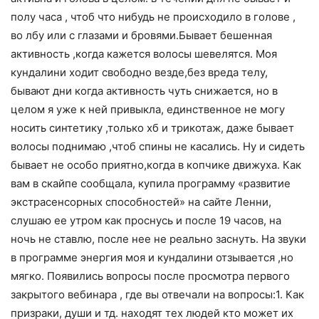
полу часа , чтоб что нибудь не происходило в голове ,
во лбу или с глазами и бровями.Бывает бешенная
активность ,когда кажется волосы шевелятся. Моя
кундалини ходит свободно везде,без вреда телу,
бывают дни когда активность чуть снижается, но в
целом я уже к ней привыкла, единственное не могу
носить синтетику ,только хб и трикотаж, даже бывает
волосы поднимаю ,чтоб спины не касались. Ну и сидеть
бывает не особо приятно,когда в копчике движуха. Как
вам в скайпе сообщала, купила программу «развитие
экстрасенсорных способностей» на сайте Ленни,
слушаю ее утром как проснусь и после 19 часов, на
ночь не ставлю, после нее не реально заснуть. На звуки
в программе энергия моя и кундалини отзывается ,но
мягко. Появились вопросы после просмотра первого
закрытого вебинара , где вы отвечали на вопросы:1. Как
призраки, души и тд. находят тех людей кто может их