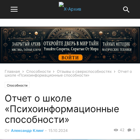
Главная
Способности
Отзывы о сверхспособностях
Отчет о
школе «Психоинформационные способности»
Способности
Отчет о школе
«Психоинформационные
способности»
42
0
От
Александр Клинг
-
15.10.2024