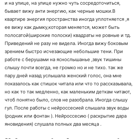
и на улице, на улице нужно чуть сосредоточиться,
бывает вижу анти энергию, как черные мошки.В
квартире энергия пространства иногда уплотняется ,я
ее вижу как дымку,которая меняется, может быть
полосатой(широкие полоски) квадраты не ровные и тд.
Приведений не разу не видела. Иногда вижу боковым
зрением быстро исчезающие небольшие тени. При
работе с берушами на яснослышанье ,звук тишины
слышу почти всегда, не громко но и не тихо. так же
пару дней назад услышала женский голос, она мне
показалось как стишок читала или что то рассказывала,
но как то так медленно, как маленьким деткам читают,
чтоб понятно было, слов не разобрала. Иногда слышу
гул. После работы с нейроссесией слышала звук воды
(родник или фонтан ). Нейроссесию ( раскрытие дара
яновидения) слушала полных два месяца .