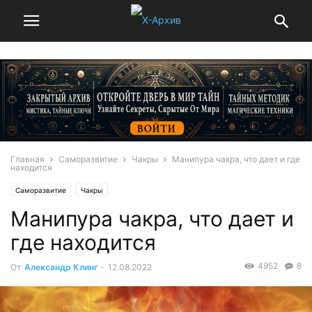
Главная
Саморазвитие
Чакры
Манипура чакра, что дает и где
находится
Саморазвитие
Чакры
Манипура чакра, что дает и
где находится
4952
8
От
Александр Клинг
-
12.08.2022