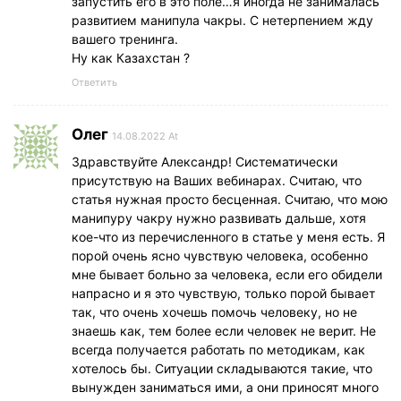
запустить его в это поле…я иногда не занималась
развитием манипула чакры. С нетерпением жду
вашего тренинга.
Ну как Казахстан ?
Ответить
Олег
14.08.2022 At
Здравствуйте Александр! Систематически
присутствую на Ваших вебинарах. Считаю, что
статья нужная просто бесценная. Считаю, что мою
манипуру чакру нужно развивать дальше, хотя
кое-что из перечисленного в статье у меня есть. Я
порой очень ясно чувствую человека, особенно
мне бывает больно за человека, если его обидели
напрасно и я это чувствую, только порой бывает
так, что очень хочешь помочь человеку, но не
знаешь как, тем более если человек не верит. Не
всегда получается работать по методикам, как
хотелось бы. Ситуации складываются такие, что
вынужден заниматься ими, а они приносят много