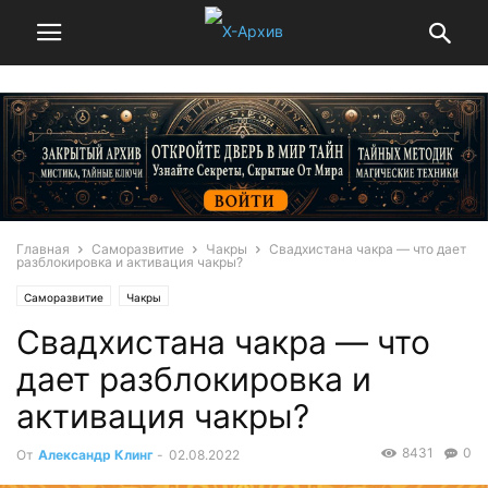
Главная
Саморазвитие
Чакры
Свадхистана чакра — что дает
разблокировка и активация чакры?
Саморазвитие
Чакры
Свадхистана чакра — что
дает разблокировка и
активация чакры?
8431
0
От
Александр Клинг
-
02.08.2022