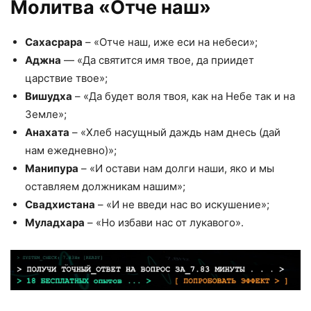
Молитва «Отче наш»
Сахасрара
– «Отче наш, иже еси на небеси»;
Аджна
— «Да святится имя твое, да приидет
царствие твое»;
Вишудха
– «Да будет воля твоя, как на Небе так и на
Земле»;
Анахата
– «Хлеб насущный даждь нам днесь (дай
нам ежедневно)»;
Манипура
– «И остави нам долги наши, яко и мы
оставляем должникам нашим»;
Свадхистана
– «И не введи нас во искушение»;
Муладхара
– «Но избави нас от лукавого».