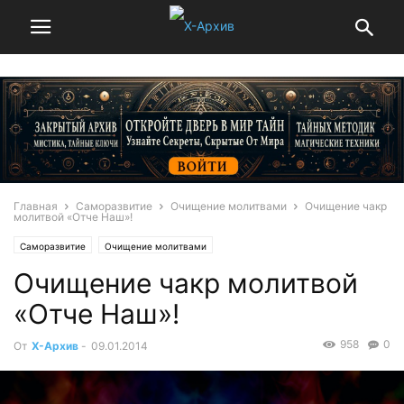
Главная
Саморазвитие
Очищение молитвами
Очищение чакр
молитвой «Отче Наш»!
Саморазвитие
Очищение молитвами
Очищение чакр молитвой
«Отче Наш»!
958
0
От
Х-Архив
-
09.01.2014