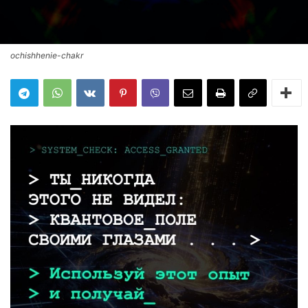
ochishhenie-chakr