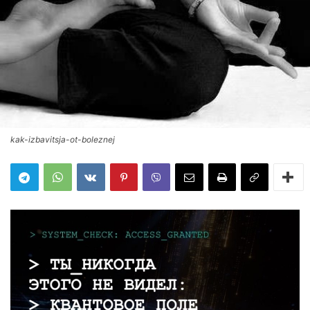
kak-izbavitsja-ot-boleznej