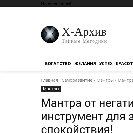
No menu items!
Х-Архив
Тайные Методики
БОГАТСТВО
ЖЕЛАНИЯ
УСПЕХ
КРАСО
Главная
Саморазвитие
Мантры
Мантра
Мантры
Мантра от негат
инструмент для 
спокойствия!