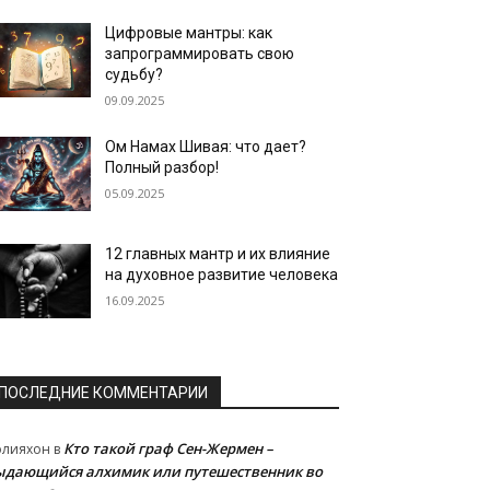
Цифровые мантры: как
запрограммировать свою
судьбу?
09.09.2025
Ом Намах Шивая: что дает?
Полный разбор!
05.09.2025
12 главных мантр и их влияние
на духовное развитие человека
16.09.2025
ПОСЛЕДНИЕ КОММЕНТАРИИ
Кто такой граф Сен-Жермен –
олияхон
в
ыдающийся алхимик или путешественник во