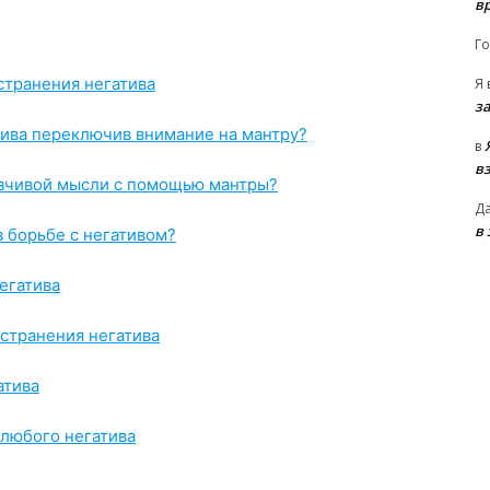
в
Го
странения негатива
Я
з
тива переключив внимание на мантру?
в
в
вязчивой мысли с помощью мантры?
Д
в
в борьбе с негативом?
егатива
странения негатива
атива
 любого негатива