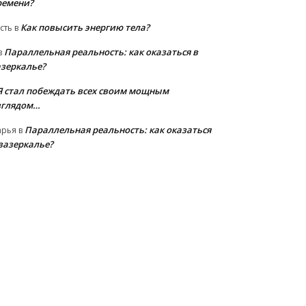
ремени?
Как повысить энергию тела?
сть
в
Параллельная реальность: как оказаться в
в
азеркалье?
Я стал побеждать всех своим мощным
зглядом…
Параллельная реальность: как оказаться
арья
в
 зазеркалье?