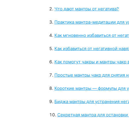
Что дают мантры от негатива?
Практика мантра-медитации для у
Как мгновенно избавиться от нега
Как избавиться от негативной на
Как помогут чакры и мантры чакр 
Простые мантры чакр для снятия н
Короткие мантры — формулы для у
Биджа мантры для устранения нег
Секретная мантра для остановки