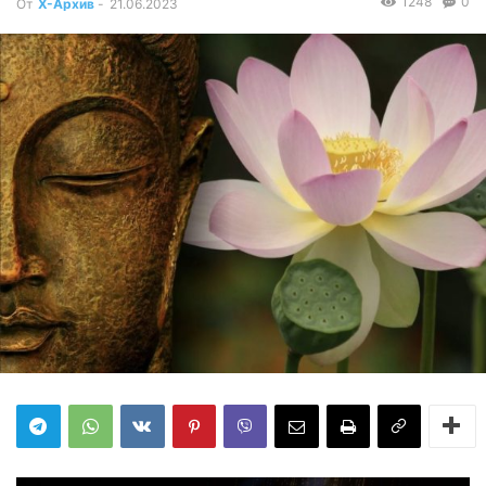
1248
0
От
Х-Архив
-
21.06.2023