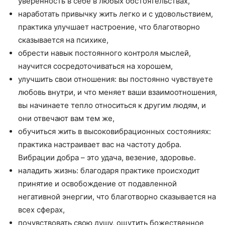
уверенность в себе в любых обстоятельствах,
наработать привычку жить легко и с удовольствием,
практика улучшает настроение, что бла­готворно
сказывается на психике,
обрести навык постоянного конт­роля мыслей,
научится сосре­доточи­ваться на хорошем,
улучшить свои отношения: вы постоянно чувствуете
любовь внутри, и что меняет ваши взаимоотношения,
вы начинаете тепло относиться к другим людям, и
они отвечают вам тем же,
обучиться жить в высоковибрационных состояниях:
практика настраивает вас на частоту добра.
Вибрации добра – это удача, везение, здоровье.
наладить жизнь: благодаря практике происходит
принятие и освобождение от подавленной
негативной энергии, что благотворно сказывается на
всех сферах,
почувствовать свою душу, ощутить божест­венное